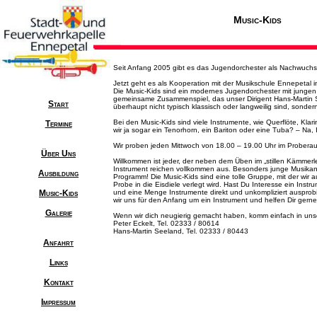
Music-Kids
Seit Anfang 2005 gibt es das Jugendorchester als Nachwuchs
Jetzt geht es als Kooperation mit der Musikschule Ennepetal i
Die Music-Kids sind ein modernes Jugendorchester mit jungen
gemeinsame Zusammenspiel, das unser Dirigent Hans-Martin Se
Start
überhaupt nicht typisch klassisch oder langweilig sind, sonder
Bei den Music-Kids sind viele Instrumente, wie Querflöte, Kla
Termine
wir ja sogar ein Tenorhorn, ein Bariton oder eine Tuba? – Na,
Wir proben jeden Mittwoch von 18.00 – 19.00 Uhr im Probera
Über Uns
Willkommen ist jeder, der neben dem Üben im „stillen Kämmer
Instrument reichen vollkommen aus. Besonders junge Musikante
Ausbildung
Programm! Die Music-Kids sind eine tolle Gruppe, mit der wir
Probe in die Eisdiele verlegt wird. Hast Du Interesse ein Inst
Music-Kids
und eine Menge Instrumente direkt und unkompliziert ausprobi
wir uns für den Anfang um ein Instrument und helfen Dir gern
Galerie
Wenn wir dich neugierig gemacht haben, komm einfach in unse
Peter Eckelt, Tel. 02333 / 80614
Hans-Martin Seeland, Tel. 02333 / 80443
Anfahrt
Links
Kontakt
Impressum